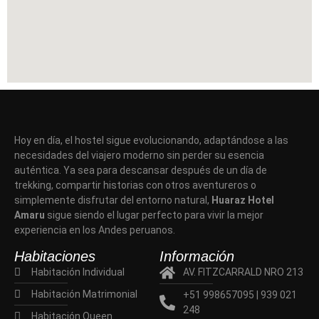
Hoy en día, el hostel sigue evolucionando, adaptándose a las
necesidades del viajero moderno sin perder su esencia
auténtica. Ya sea para descansar después de un día de
trekking, compartir historias con otros aventureros o
simplemente disfrutar del entorno natural,
Huaraz Hotel
Amaru
sigue siendo el lugar perfecto para vivir la mejor
experiencia en los Andes peruanos.
Habitaciones
Información
Habitación Individual
AV. FITZCARRALD NRO 213
Habitación Matrimonial
+51 998657095 | 939 021
248
Habitación Queen